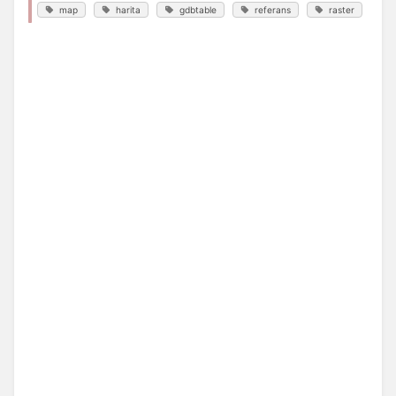
map
harita
gdbtable
referans
raster