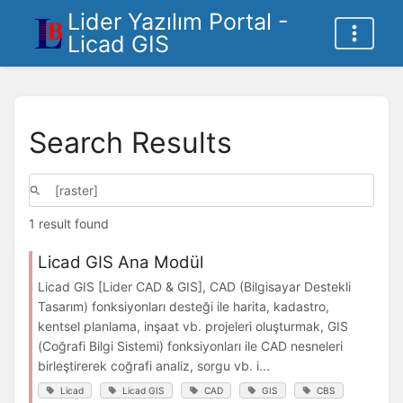
Lider Yazılım Portal -
Licad GIS
Search Results
1 result found
Licad GIS Ana Modül
Licad GIS [Lider CAD & GIS], CAD (Bilgisayar Destekli
Tasarım) fonksiyonları desteği ile harita, kadastro,
kentsel planlama, inşaat vb. projeleri oluşturmak, GIS
(Coğrafi Bilgi Sistemi) fonksiyonları ile CAD nesneleri
birleştirerek coğrafi analiz, sorgu vb. i...
Licad
Licad GIS
CAD
GIS
CBS