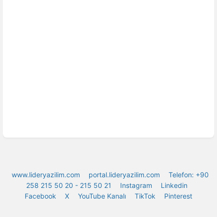
www.lideryazilim.com
portal.lideryazilim.com
Telefon: +90
258 215 50 20 - 215 50 21
Instagram
Linkedin
Facebook
X
YouTube Kanalı
TikTok
Pinterest