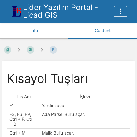
Lider Yazılım Portal -
Licad GIS
Info
Content
Kısayol Tuşları
Tuş Adı
İşlevi
F1
Yardım açar.
F3, F6, F9,
Ada Parsel Bul'u açar.
Ctrl + F, Ctrl
+ B
Ctrl + M
Malik Bul'u açar.