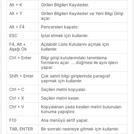
Alt + K
Girilen Bilgileri Kaydeder.
Alt + Y
Girilen Bilgileri Kaydeder ve Yeni Bilgi Girişi
açar.
Alt + F4
Pencereleri kapatır.
ESC
İptal etmek için kullanılır.
F4, Alt +
Açılabilir Liste Kutularını açmak için
Aşağı Ok
kullanılır.
Ctrl + Enter
Bilgi girişi kutularındaki tanımlama
formlarını açar. ... düğmesi ile aynı işlevi
yapar.
Shift + Enter
Çok satırlı bilgi girişlerinde paragraf
yapmak için kullanılır.
Ctrl + C
Seçilen metni kopyalar.
Ctrl + X
Seçilen metni keser.
Ctrl + V
Kopyalanan yada kesilen metni bulunulan
konuma yapıştırır.
F10
Ana menüyü aktif yapar.
TAB, ENTER
Bir sonraki nesneye gitmek için kullanılır.