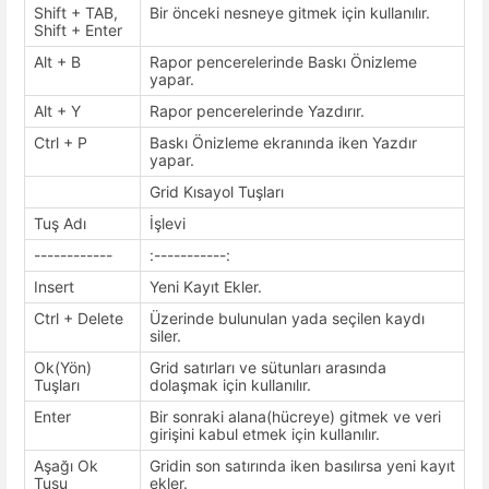
Shift + TAB,
Bir önceki nesneye gitmek için kullanılır.
Shift + Enter
Alt + B
Rapor pencerelerinde Baskı Önizleme
yapar.
Alt + Y
Rapor pencerelerinde Yazdırır.
Ctrl + P
Baskı Önizleme ekranında iken Yazdır
yapar.
Grid Kısayol Tuşları
Tuş Adı
İşlevi
------------
:-----------:
Insert
Yeni Kayıt Ekler.
Ctrl + Delete
Üzerinde bulunulan yada seçilen kaydı
siler.
Ok(Yön)
Grid satırları ve sütunları arasında
Tuşları
dolaşmak için kullanılır.
Enter
Bir sonraki alana(hücreye) gitmek ve veri
girişini kabul etmek için kullanılır.
Aşağı Ok
Gridin son satırında iken basılırsa yeni kayıt
Tuşu
ekler.